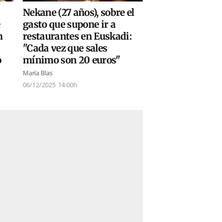
Nekane (27 años), sobre el
gasto que supone ir a
e
restaurantes en Euskadi:
n
"Cada vez que sales
mínimo son 20 euros"
o
María Blas
06/12/2025
14:00h