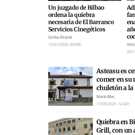
Un juzgado de Bilbao
Ad
ordena la quiebra
fa
necesaria de El Barranco
en
Servicios Cinegéticos
año
coc
Gorka Álvarez
13/01/2026
05:00h
Vict
20/1
Asteasu es ce
comer en su 
chuletón a la
María Blas
17/09/2025
12:42h
Quiebra en Bi
Grill, con un