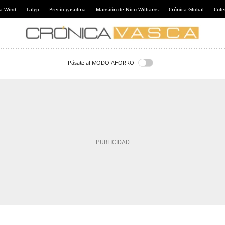
a Wind
Talgo
Precio gasolina
Mansión de Nico Williams
Crónica Global
Cul
Pásate al MODO AHORRO