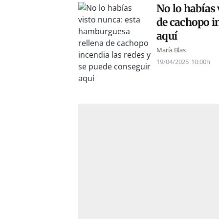
No lo habías
de cachopo in
aquí
María Blas
19/04/2025
10:00h