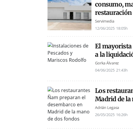
consumo, mar
restauración
Servimedia
12/06/2025
18:05h
El mayorista
a la liquidaci
Gorka Álvarez
04/06/2025
21:43h
Los restaura
Madrid de la
Adrián Legasa
26/05/2025
16:26h