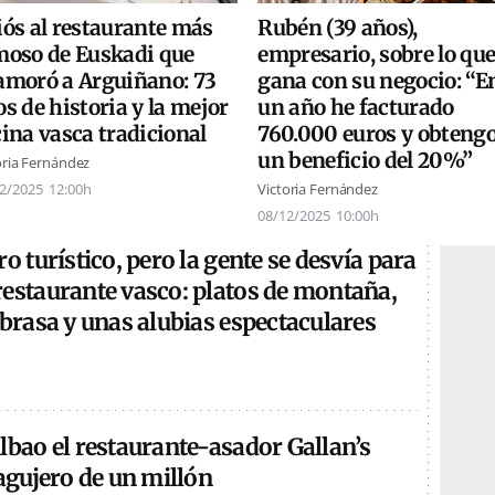
iós al restaurante más
Rubén (39 años),
moso de Euskadi que
empresario, sobre lo qu
amoró a Arguiñano: 73
gana con su negocio: “E
s de historia y la mejor
un año he facturado
ina vasca tradicional
760.000 euros y obteng
un beneficio del 20%”
oria Fernández
2/2025
12:00h
Victoria Fernández
08/12/2025
10:00h
ro turístico, pero la gente se desvía para
restaurante vasco: platos de montaña,
 brasa y unas alubias espectaculares
lbao el restaurante-asador Gallan’s
 agujero de un millón