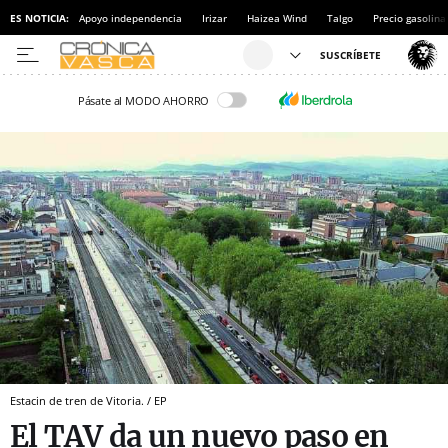
ES NOTICIA:
Apoyo independencia
Irizar
Haizea Wind
Talgo
Precio gasolina
Pásate al MODO AHORRO
Estacin de tren de Vitoria. / EP
El TAV da un nuevo paso en