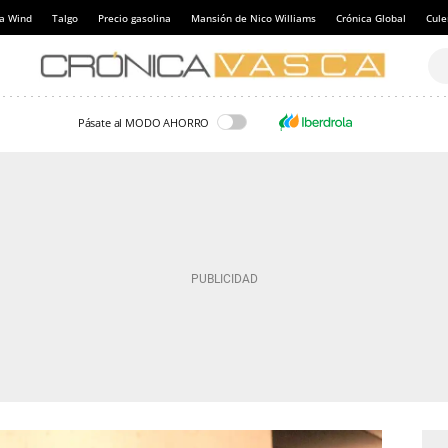
a Wind
Talgo
Precio gasolina
Mansión de Nico Williams
Crónica Global
Cul
Pásate al MODO AHORRO