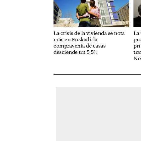
La crisis de la vivienda se nota
La 
más en Euskadi: la
pr
compraventa de casas
pri
desciende un 5,5%
tra
No