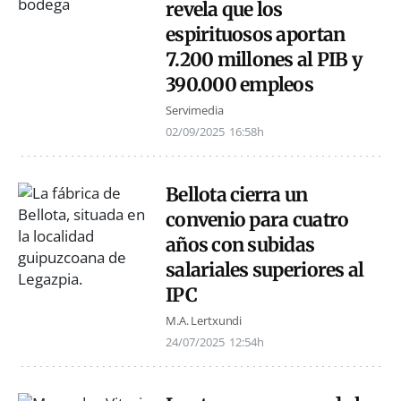
revela que los
espirituosos aportan
7.200 millones al PIB y
390.000 empleos
Servimedia
02/09/2025
16:58h
Bellota cierra un
convenio para cuatro
años con subidas
salariales superiores al
IPC
M.A. Lertxundi
24/07/2025
12:54h