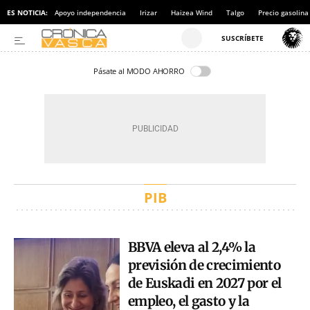
ES NOTICIA:
Apoyo independencia
Irizar
Haizea Wind
Talgo
Precio gasolina
Pásate al MODO AHORRO
PIB
BBVA eleva al 2,4% la
previsión de crecimiento
de Euskadi en 2027 por el
empleo, el gasto y la