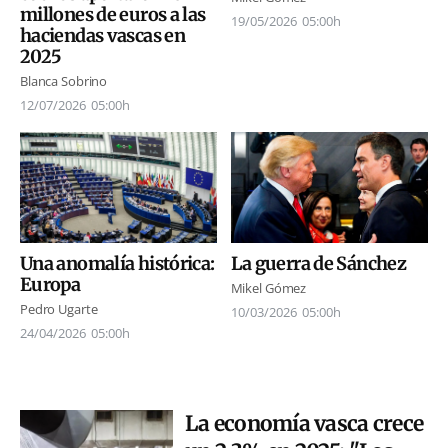
millones de euros a las
19/05/2026
05:00h
haciendas vascas en
2025
Blanca Sobrino
12/07/2026
05:00h
Una anomalía histórica:
La guerra de Sánchez
Europa
Mikel Gómez
Pedro Ugarte
10/03/2026
05:00h
24/04/2026
05:00h
La economía vasca crece