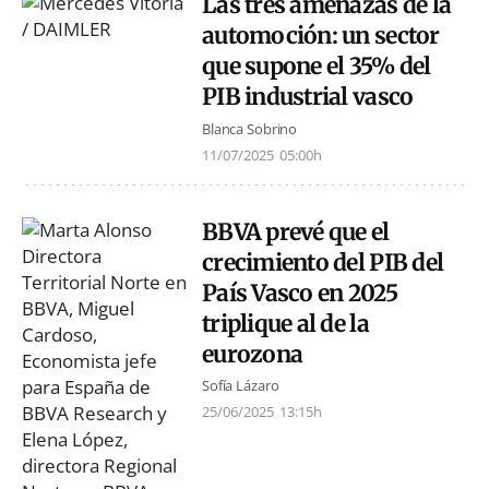
Las tres amenazas de la
automoción: un sector
que supone el 35% del
PIB industrial vasco
Blanca Sobrino
11/07/2025
05:00h
BBVA prevé que el
crecimiento del PIB del
País Vasco en 2025
triplique al de la
eurozona
Sofía Lázaro
25/06/2025
13:15h