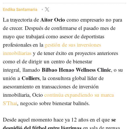
EUSKADI
FÚTBOL
Endika Santamaria
Aitor Ocio
La trayectoria de
como empresario no para
de crecer. Después de confirmarse el pasado mes de
mayo que trabajará como asesor de deportistas
profesionales en la
gestión de sus inversiones
inmobiliarias
y de tener éxito en proyectos anteriores
como el de dirigir un centro de bienestar
Bilbao Henao Wellness Clinic
integral, llamado
, o su
Colliers
unión
a
, la consultora global líder de
asesoramiento en transacciones de inversión
inmobiliaria, Ocio
continúa expandiendo su marca
S'Thai
, negocio sobre bienestar balinés.
se
Desde aquel momento hace ya 12 años en el que
despidió del fútbol entre lágrimas
en sala de prensa