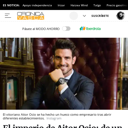
ES NOTICIA:
Apoyo independencia
Irizar
Haizea Wind
Talgo
Precio gasolina
Pásate al MODO AHORRO
El vitoriano Aitor Ocio se ha hecho un hueco como empresario tras abrir
diferentes establecimientos.
Instagram