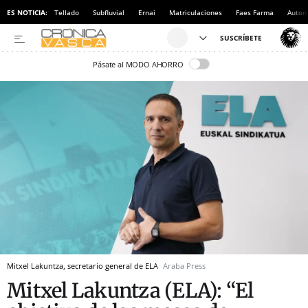
ES NOTICIA:
Tellado
Subfluvial
Ernai
Matriculaciones
Faes Farma
Autom
Pásate al MODO AHORRO
Mitxel Lakuntza, secretario general de ELA
Araba Press
Mitxel Lakuntza (ELA): “El