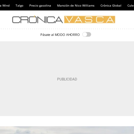
a Wind
Talgo
Precio gasolina
Mansión de Nico Williams
Crónica Global
Cul
Pásate al MODO AHORRO