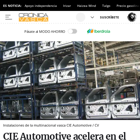
ES NOTICIA:
Apoyo independencia
Irizar
Haizea Wind
Talgo
Precio gasolina
Pásate al MODO AHORRO
Instalaciones de la multinacional vasca CIE Automotive / CV
CIE Automotive acelera en el