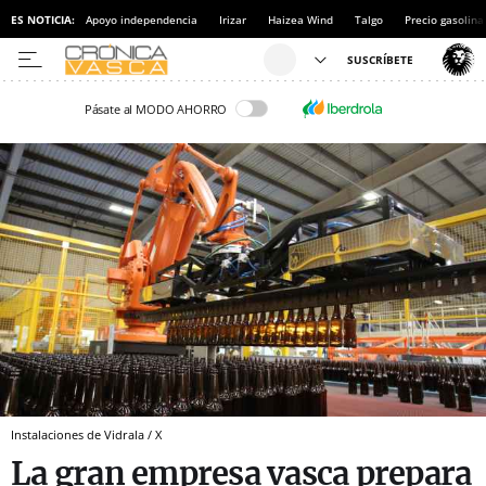
ES NOTICIA:
Apoyo independencia
Irizar
Haizea Wind
Talgo
Precio gasolina
Pásate al MODO AHORRO
Instalaciones de Vidrala / X
La gran empresa vasca prepara