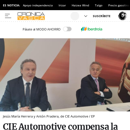
ES NOTICIA:
Apoyo independencia
Irizar
Haizea Wind
Talgo
Precio gasolina
Pásate al MODO AHORRO
Jesús María Herrera y Antón Pradera, de CIE Automotive / EP
CIE Automotive compensa la