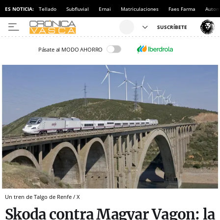
ES NOTICIA:
Tellado
Subfluvial
Ernai
Matriculaciones
Faes Farma
Autom
Pásate al MODO AHORRO
Un tren de Talgo de Renfe / X
Skoda contra Magyar Vagon: la