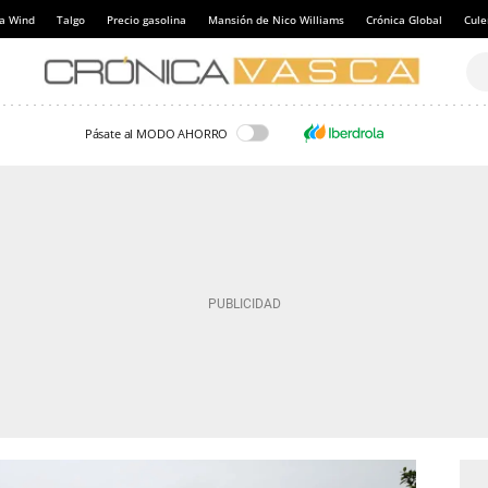
a Wind
Talgo
Precio gasolina
Mansión de Nico Williams
Crónica Global
Cul
Pásate al MODO AHORRO