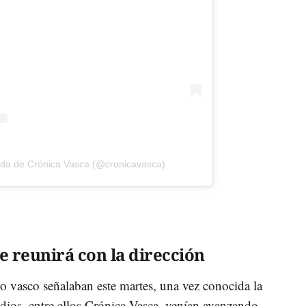
ida de Crónica Vasca (@cronicavasca)
e reunirá con la dirección
no vasco señalaban este martes, una vez conocida la
dios, entre ellos Crónica Vasca, venían avanzando