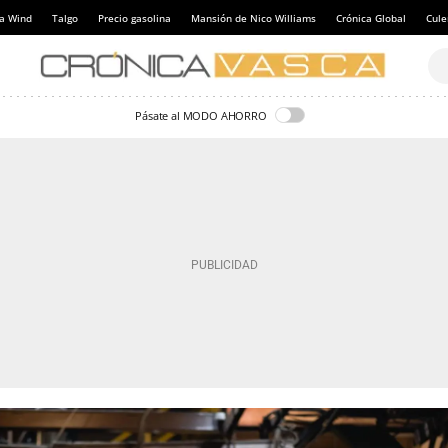
a Wind
Talgo
Precio gasolina
Mansión de Nico Williams
Crónica Global
Cul
Pásate al MODO AHORRO