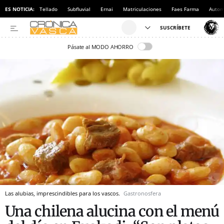
ES NOTICIA:
Tellado
Subfluvial
Ernai
Matriculaciones
Faes Farma
Autom
Pásate al MODO AHORRO
Las alubias, imprescindibles para los vascos.
Gastronosfera
Una chilena alucina con el menú