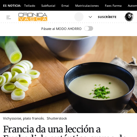
ES NOTICIA:
Tellado
Subfluvial
Ernai
Matriculaciones
Faes Farma
Autom
Pásate al MODO AHORRO
Vichyssoise, plato francés.
Shutterstock
Francia da una lección a