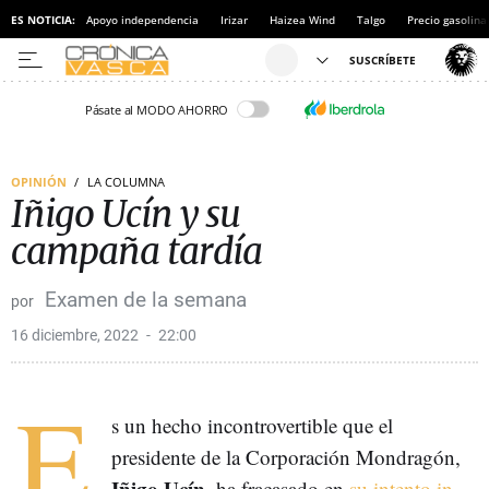
ES NOTICIA:
Apoyo independencia
Irizar
Haizea Wind
Talgo
Precio gasolina
Pásate al MODO AHORRO
OPINIÓN
LA COLUMNA
Iñigo Ucín y su
campaña tardía
Examen de la semana
16 diciembre, 2022
22:00
E
s un hecho incontrovertible que el
presidente de la Corporación Mondragón,
Iñigo Ucín
, ha fracasado en
su intento in