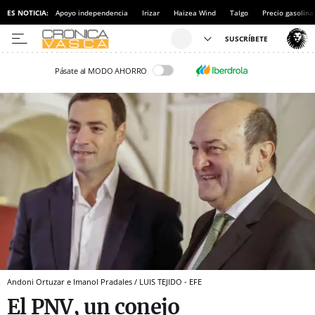
ES NOTICIA:
Apoyo independencia
Irizar
Haizea Wind
Talgo
Precio gasolina
Pásate al MODO AHORRO
Andoni Ortuzar e Imanol Pradales / LUIS TEJIDO - EFE
El PNV, un conejo