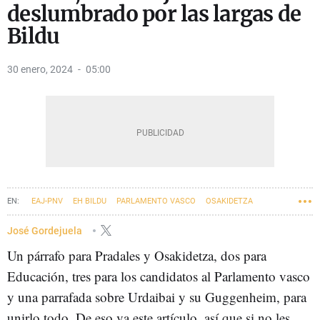
deslumbrado por las largas de
Bildu
30 enero, 2024
05:00
EAJ-PNV
EH BILDU
PARLAMENTO VASCO
OSAKIDETZA
EDUCACIÓN
GUGGENHEIM
ELECCIONES AUTONÓMICAS VASCAS 2024
José Gordejuela
Un párrafo para Pradales y Osakidetza, dos para
Educación, tres para los candidatos al Parlamento vasco
y una parrafada sobre Urdaibai y su Guggenheim, para
unirlo todo. De eso va este artículo, así que si no les