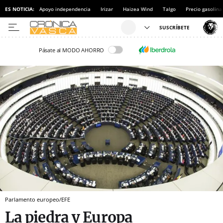
ES NOTICIA:
Apoyo independencia
Irizar
Haizea Wind
Talgo
Precio gasolina
Pásate al MODO AHORRO
Parlamento europeo/EFE
La piedra y Europa