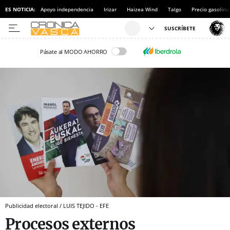
ES NOTICIA:
Apoyo independencia
Irizar
Haizea Wind
Talgo
Precio gasolina
Pásate al MODO AHORRO
Publicidad electoral / LUIS TEJIDO - EFE
Procesos externos