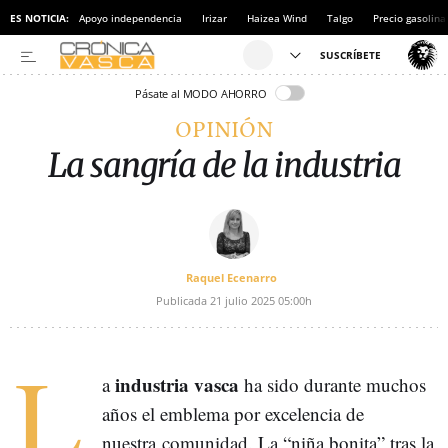
ES NOTICIA:
Apoyo independencia
Irizar
Haizea Wind
Talgo
Precio gasolina
Pásate al MODO AHORRO
OPINIÓN
La sangría de la industria
Raquel Ecenarro
Publicada
21 julio 2025
05:00h
L
industria vasca
a
ha sido durante muchos
años el emblema por excelencia de
nuestra comunidad. La “niña bonita” tras la