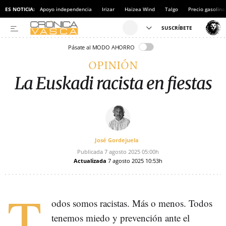
ES NOTICIA:
Apoyo independencia
Irizar
Haizea Wind
Talgo
Precio gasolina
Pásate al MODO AHORRO
OPINIÓN
La Euskadi racista en fiestas
José Gordejuela
Publicada
7 agosto 2025
05:00h
Actualizada
7 agosto 2025
10:53h
T
odos somos racistas. Más o menos. Todos
tenemos miedo y prevención ante el