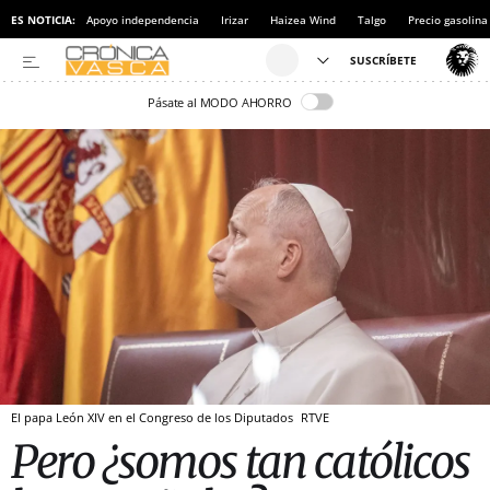
ES NOTICIA:
Apoyo independencia
Irizar
Haizea Wind
Talgo
Precio gasolina
Pásate al MODO AHORRO
El papa León XIV en el Congreso de los Diputados
RTVE
Pero ¿somos tan católicos