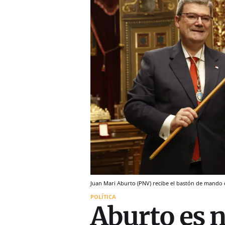
Juan Mari Aburto (PNV) recibe el bastón de mando d
POLÍTICA
Aburto es