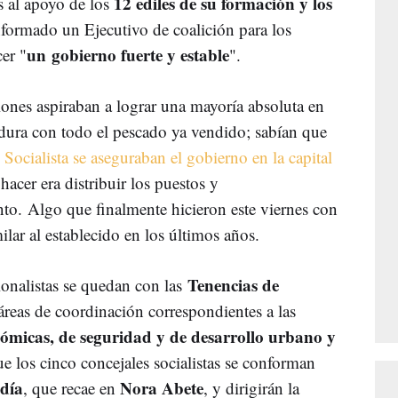
12 ediles de su formación y los
s al apoyo de los
nformado un Ejecutivo de coalición para los
un
gobierno fuerte y estable
er "
".
cciones aspiraban a lograr una mayoría absoluta en
stidura con todo el pescado ya vendido; sabían que
 Socialista se aseguraban el gobierno en la capital
hacer era distribuir los puestos y
nto.
Algo que finalmente hicieron este viernes con
ilar al establecido en los últimos años.
Tenencias de
ionalistas se quedan con las
 áreas de coordinación correspondientes a las
conómicas, de seguridad y de desarrollo urbano y
ue los cinco concejales socialistas se conforman
ldía
Nora Abete
, que recae en
, y dirigirán la