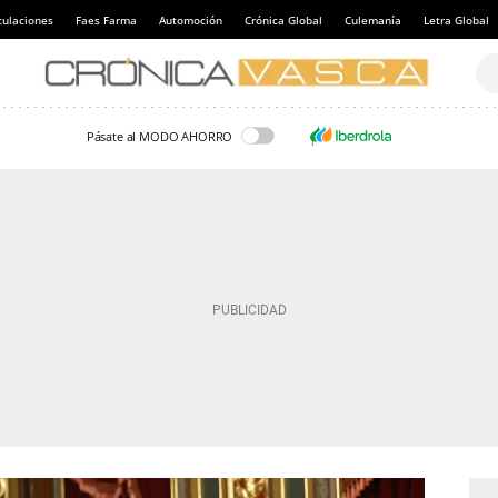
culaciones
Faes Farma
Automoción
Crónica Global
Culemanía
Letra Global
Pásate al MODO AHORRO