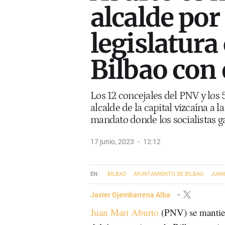
alcalde por
legislatura
Bilbao con 
Los 12 concejales del PNV y los 
alcalde de la capital vizcaína a 
mandato donde los socialistas 
17 junio, 2023
12:12
BILBAO
AYUNTAMIENTO DE BILBAO
JUAN
ELECCIONES MUNICIPALES Y FORALES DEL 28 DE 
Javier Ojembarrena Alba
Juan Mari Aburto
(PNV) se manti