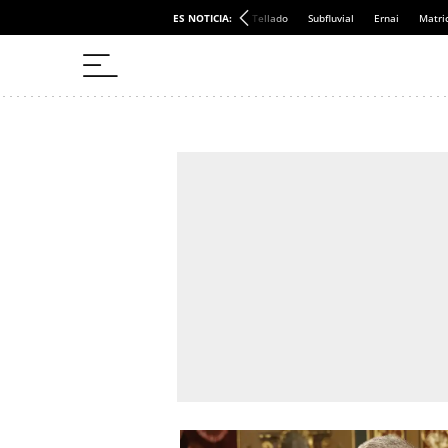
ES NOTICIA:
Tellado
Subfluvial
Ernai
Matri