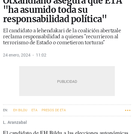
Otxandiano asegura que ETA
"ha asumido toda su
responsabilidad política"
El candidato a lehendakari de la coalición abertzale
reclama responsabilidad a quienes "recurrieron al
terrorismo de Estado o cometieron torturas"
24 enero, 2024
11:02
EH BILDU
ETA
PRESOS DE ETA
ELECCIONES AUTONÓMICAS VASCAS 2024
PELLO OTXANDIANO
L. Aranzabal
El candidato de EH Bildu a las elecciones autonómicas