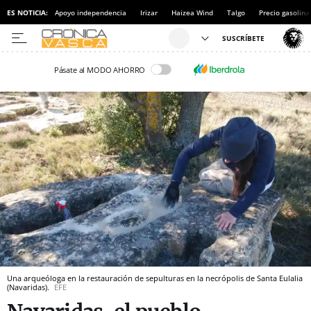
ES NOTICIA:
Apoyo independencia
Irizar
Haizea Wind
Talgo
Precio gasolina
Pásate al MODO AHORRO
Una arqueóloga en la restauración de sepulturas en la necrópolis de Santa Eulalia
(Navaridas).
EFE