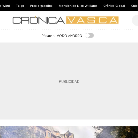
a Wind
Talgo
Precio gasolina
Mansión de Nico Williams
Crónica Global
Cul
Pásate al MODO AHORRO