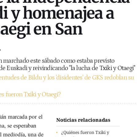
i y homenajea a
taegi en San
n
n marchado este sábado como estaba previsto
e Euskadi y reivindicando "la lucha de Txiki y Otaegi"
entudes de Bildu y los 'disidentes' de GKS redoblan su
s fueron Txiki y Otaegi?
ián marcada por el
Noticias relacionadas
cha, se esperaban
¿Quiénes fueron Txiki y
l mediodía, una de