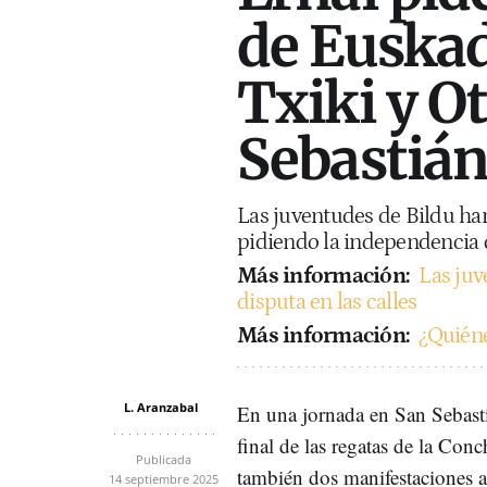
de Euskad
Txiki y O
Sebastiá
Las juventudes de Bildu ha
pidiendo la independencia d
Más información:
Las juv
disputa en las calles
Más información:
¿Quiéne
L. Aranzabal
En una jornada en San Sebast
final de las regatas de la Con
Publicada
también dos manifestaciones a
14 septiembre 2025