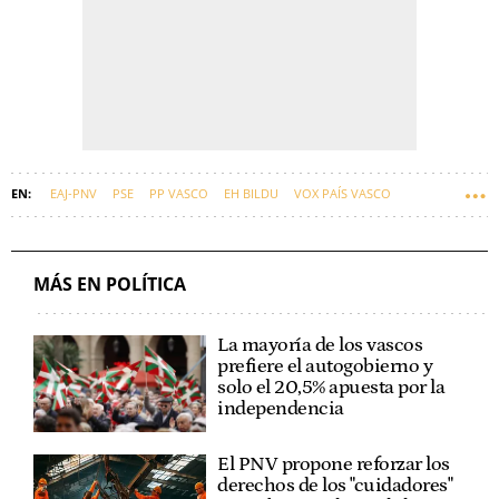
EAJ-PNV
PSE
PP VASCO
EH BILDU
VOX PAÍS VASCO
GOBIERNO VASCO
PRESUPUESTOS
SUMAR
EUSKADI
NOËL D´ANJOU
MÁS EN POLÍTICA
La mayoría de los vascos
prefiere el autogobierno y
solo el 20,5% apuesta por la
independencia
El PNV propone reforzar los
derechos de los "cuidadores"