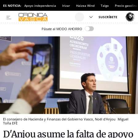
ES NOTICIA:
Apoyo independencia
Irizar
Haizea Wind
Talgo
Precio gasolina
Pásate al MODO AHORRO
El consejero de Hacienda y Finanzas del Gobierno Vasco, Noël d'Anjou
Miguel
Toña
EFE
D'Anjou asume la falta de apoyo