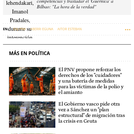
competencias y trasladar el 'Guernica' a
Bilbao: "La hora de la verdad"
EAJ-PNV
ABERRI EGUNA
AITOR ESTEBAN
NACIONALISMO VASCO
IMANOL PRADALES
AUTOGOBIERNO
MÁS EN POLÍTICA
El PNV propone reforzar los
derechos de los "cuidadores"
y una batería de medidas
para las víctimas de la polio y
el amianto
El Gobierno vasco pide otra
vez a Sánchez un "plan
estructural" de migración tras
la crisis en Ceuta