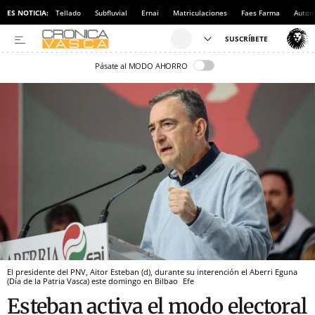
ES NOTICIA:
Tellado
Subfluvial
Ernai
Matriculaciones
Faes Farma
Autom
Pásate al MODO AHORRO
El presidente del PNV, Aitor Esteban (d), durante su interención el Aberri Eguna
(Día de la Patria Vasca) este domingo en Bilbao
Efe
Esteban activa el modo electoral