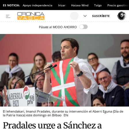
ES NOTICIA:
Apoyo independencia
Irizar
Haizea Wind
Talgo
Precio gasolina
Pásate al MODO AHORRO
El lehendakari, Imanol Pradales, durante su intervención el Aberri Eguna (Día de
la Patria Vasca) este domingo en Bilbao
Efe
Pradales urge a Sánchez a