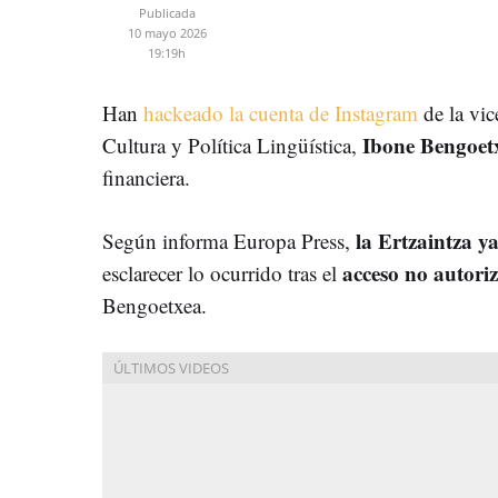
Publicada
10 mayo 2026
19:19h
Han
hackeado la cuenta de Instagram
de la vic
Ibone Bengoet
Cultura y Política Lingüística,
financiera.
la Ertzaintza y
Según informa Europa Press,
acceso no autoriz
esclarecer lo ocurrido tras el
Bengoetxea.