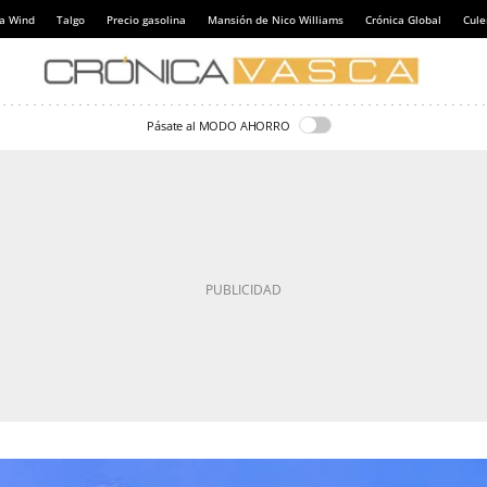
a Wind
Talgo
Precio gasolina
Mansión de Nico Williams
Crónica Global
Cul
Pásate al MODO AHORRO