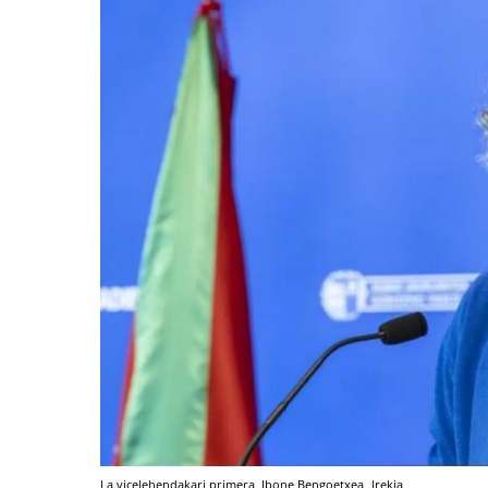
La vicelehendakari primera, Ibone Bengoetxea
Irekia