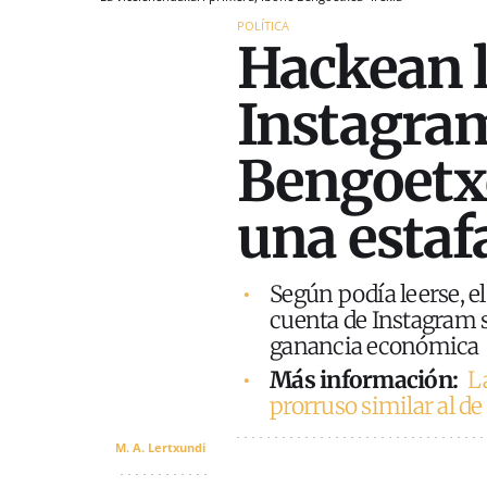
POLÍTICA
Hackean l
Instagram
Bengoetxe
una estaf
Según podía leerse, el
cuenta de Instagram s
ganancia económica
Más información:
L
prorruso similar al d
M. A. Lertxundi