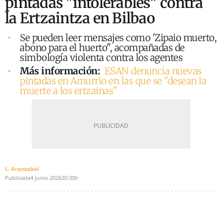
pintadas "intolerables" contra
la Ertzaintza en Bilbao
Se pueden leer mensajes como 'Zipaio muerto,
abono para el huerto", acompañadas de
simbología violenta contra los agentes
Más información:
ESAN denuncia nuevas
pintadas en Amurrio en las que se "desean la
muerte a los ertzainas"
L. Aranzabal
Publicada
4 junio 2026
20:30h