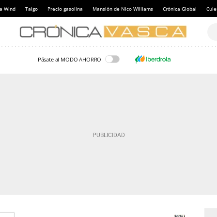
a Wind
Talgo
Precio gasolina
Mansión de Nico Williams
Crónica Global
Cul
Pásate al MODO AHORRO