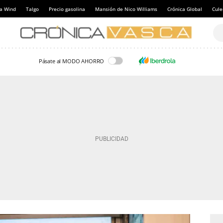
a Wind
Talgo
Precio gasolina
Mansión de Nico Williams
Crónica Global
Cul
Pásate al MODO AHORRO