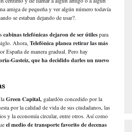
ún céntimo y de llamar a algún amigo o a algún
 una amiga de pequeña y ver algún número todavía
ando se estaban dejando de usar?.
cabinas telefónicas dejaron de ser útiles
as
para
Telefónica planea retirar las más
siglo. Ahora,
or España de manera gradual. Pero hay
oria-Gasteiz, que ha decidido darles un nuevo
as
Green Capital,
 la
galardón concedido por la
ta por la calidad de vida de sus ciudadanos, las
cios y la economía circular, entre otros. Así como
el medio de transporte favorito de decenas
que