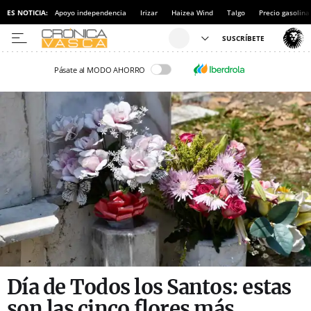
ES NOTICIA:
Apoyo independencia
Irizar
Haizea Wind
Talgo
Precio gasolina
Pásate al MODO AHORRO
Día de Todos los Santos: estas
son las cinco flores más