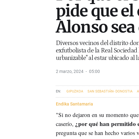
pide que el
Alonso se
Diversos vecinos del distrito do
exfutbolista de la Real Sociedad
urbanizable" al estar ubicado al
2 marzo, 2024
05:00
GIPUZKOA
SAN SEBASTIÁN- DONOSTIA
A
FÚTBOL
URBANISMO
Endika Santamaria
"Si no dejaron en su momento que
¿por qué han permitido 
caserío,
pregunta que se han hecho varios v