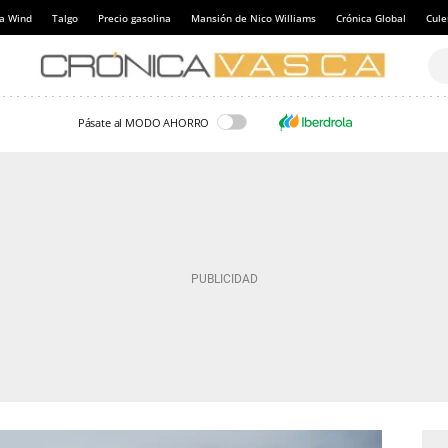
a Wind
Talgo
Precio gasolina
Mansión de Nico Williams
Crónica Global
Cul
Pásate al MODO AHORRO