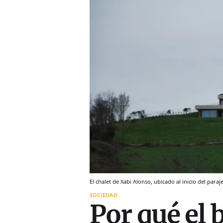
El chalet de Xabi Alonso, ubicado al inicio del paraj
SOCIEDAD
Por qué el 