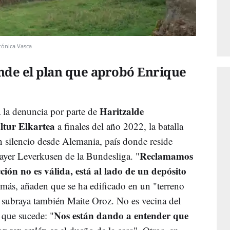
rónica Vasca
nde el plan que aprobó Enrique
Haritzalde
a la denuncia por parte de
ltur Elkartea
a finales del año 2022, la batalla
en silencio desde Alemania, país donde reside
Reclamamos
Bayer Leverkusen de la Bundesliga. "
ión no es válida, está al lado de un depósito
más, añaden que se ha edificado en un "terreno
e subraya también Maite Oroz. No es vecina del
Nos están dando a entender que
o que sucede: "