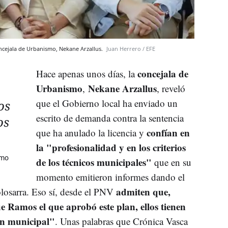
concejala de Urbanismo, Nekane Arzallus.
Juan Herrero / EFE
concejala de
Hace apenas unos días, la
Urbanismo
Nekane Arzallus
,
, reveló
que el Gobierno local ha enviado un
os
escrito de demanda contra la sentencia
os
confían en
que ha anulado la licencia y
la "profesionalidad y en los criterios
smo
de los técnicos municipales"
que en su
momento emitieron informes dando el
admiten que,
 tolosarra. Eso sí, desde el PNV
e Ramos el que aprobó este plan, ellos tienen
ón municipal"
. Unas palabras que Crónica Vasca