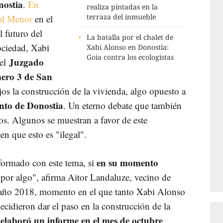
nostia
.
En
realiza pintadas en la
terraza del inmueble
al Menor
en el
l futuro del
La batalla por el chalet de
Sociedad, Xabi
Xabi Alonso en Donostia:
Goia contra los ecologistas
Juzgado
 el
ero 3 de San
s la construcción de la vivienda, algo opuesto a
to de Donostia
. Un eterno debate que también
s. Algunos se muestran a favor de este
n que esto es "ilegal".
en su momento
formado con este tema, si
a por algo", afirma Aitor Landaluze, vecino de
 año 2018, momento en el que tanto Xabi Alonso
idieron dar el paso en la construcción de la
 elaboró un informe en el mes de octubre