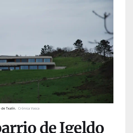
e de Txalín.
Crónica Vasca
barrio de Igeldo