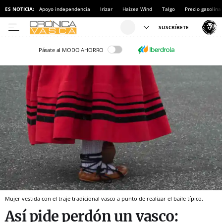
ES NOTICIA:
Apoyo independencia
Irizar
Haizea Wind
Talgo
Precio gasolina
Pásate al MODO AHORRO
Mujer vestida con el traje tradicional vasco a punto de realizar el baile típico.
Así pide perdón un vasco: