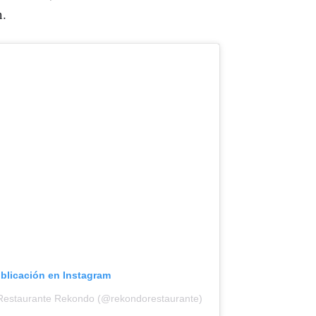
n.
ublicación en Instagram
 Restaurante Rekondo (@rekondorestaurante)