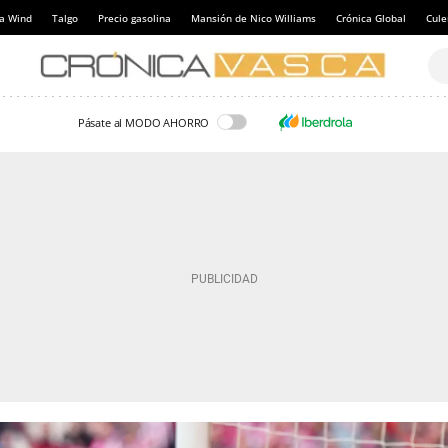
a Wind
Talgo
Precio gasolina
Mansión de Nico Williams
Crónica Global
Cul
Pásate al MODO AHORRO