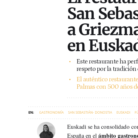
San Seba
a Griezma
en Euska
Este restaurante ha per
respeto por la tradición
El auténtico restaurante 
Palmas con 500 años de
GASTRONOMÍA
SAN SEBASTIÁN- DONOSTIA
EUSKADI
F
Euskadi se ha consolidado co
ámbito gastron
España en el