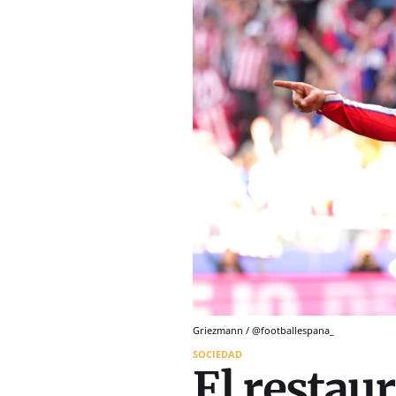
Griezmann / @footballespana_
SOCIEDAD
El restau