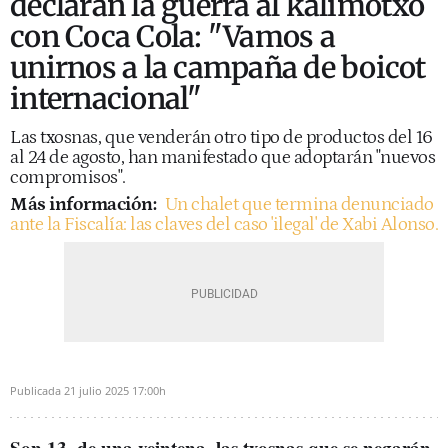
declaran la guerra al kalimotxo
con Coca Cola: "Vamos a
unirnos a la campaña de boicot
internacional"
Las txosnas, que venderán otro tipo de productos del 16
al 24 de agosto, han manifestado que adoptarán "nuevos
compromisos".
Más información:
Un chalet que termina denunciado
ante la Fiscalía: las claves del caso 'ilegal' de Xabi Alonso.
Publicada
21 julio 2025
17:00h
Son 13, de una veintena, las txosnas que se negarán