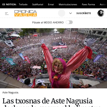
ES NOTICIA:
Tellado
Subfluvial
Ernai
Matriculaciones
Faes Farma
Autom
Pásate al MODO AHORRO
Aste Nagusia.
Las txosnas de Aste Nagusia