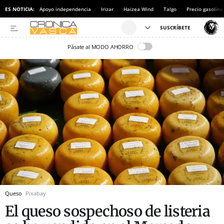
ES NOTICIA:
Apoyo independencia
Irizar
Haizea Wind
Talgo
Precio gasolina
Pásate al MODO AHORRO
Queso
Pixabay
El queso sospechoso de listeria