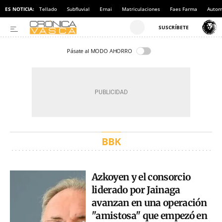
ES NOTICIA:
Tellado
Subfluvial
Ernai
Matriculaciones
Faes Farma
Autom
Pásate al MODO AHORRO
BBK
Azkoyen y el consorcio
liderado por Jainaga
avanzan en una operación
"amistosa" que empezó en