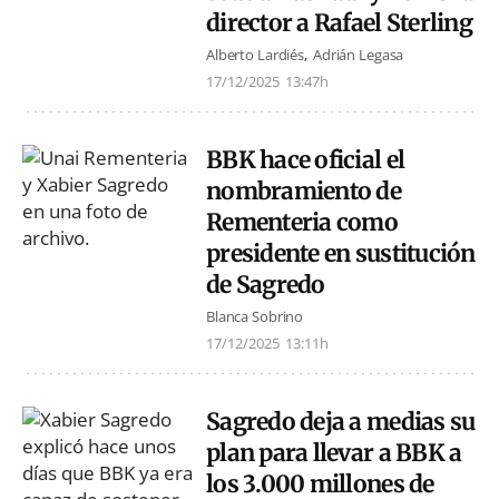
director a Rafael Sterling
Alberto Lardiés
Adrián Legasa
17/12/2025
13:47h
BBK hace oficial el
nombramiento de
Rementeria como
presidente en sustitución
de Sagredo
Blanca Sobrino
17/12/2025
13:11h
Sagredo deja a medias su
plan para llevar a BBK a
los 3.000 millones de