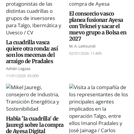
El consorcio vasco
planea fusionar Ayesa
con Teknei y sacar el
nuevo grupo a Bolsa en
2027
La cuadrilla vasca
M. A. Lertxundi
quiere otra ronda: así
02/01/2026
11:40h
son los mecenas del
arraigo de Pradales
Adrián Legasa
11/01/2026
05:00h
Habla 'la cuadrilla' de
Jauregi sobre la compra
de Ayesa Digital