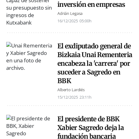
inversión en empresas
Adrián Legasa
16/12/2025
05:00h
El exdiputado general de
Bizkaia Unai Rementeria
encabeza la 'carrera' por
suceder a Sagredo en
BBK
Alberto Lardiés
15/12/2025
23:11h
El presidente de BBK
Xabier Sagredo deja la
fundación bancaria