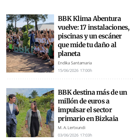
BBK Klima Abentura
vuelve: 17 instalaciones,
piscinas y un escáner
que mide tu daño al
planeta
Endika Santamaria
15/06/2026
17:00h
BBK destina más de un
millón de euros a
impulsar el sector
primario en Bizkaia
M. A. Lertxundi
03/06/2026
17:03h