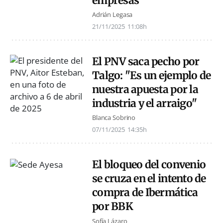
empresas
Adrián Legasa
21/11/2025
11:08h
El PNV saca pecho por
Talgo: "Es un ejemplo de
nuestra apuesta por la
industria y el arraigo"
Blanca Sobrino
07/11/2025
14:35h
El bloqueo del convenio
se cruza en el intento de
compra de Ibermática
por BBK
Sofía Lázaro