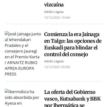
vizcaína
Adrián Legasa
15/12/2025
19:44h
Comienza la era Jainaga
en Talgo: las opciones de
Euskadi para blindar el
control del consejo
Adrián Legasa
12/12/2025
05:00h
La oferta del Gobierno
vasco, Kutxabank y BBK
por Ibermática se