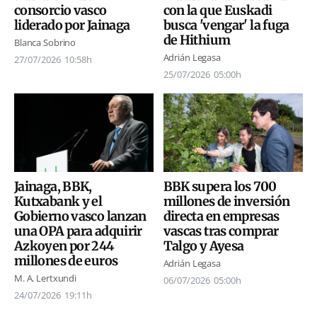
con la que Euskadi
consorcio vasco
busca 'vengar' la fuga
liderado por Jainaga
de Hithium
Blanca Sobrino
Adrián Legasa
27/07/2026
10:58h
25/07/2026
05:00h
Jainaga, BBK,
BBK supera los 700
Kutxabank y el
millones de inversión
Gobierno vasco lanzan
directa en empresas
una OPA para adquirir
vascas tras comprar
Azkoyen por 244
Talgo y Ayesa
millones de euros
Adrián Legasa
M. A. Lertxundi
06/07/2026
05:00h
24/07/2026
19:11h