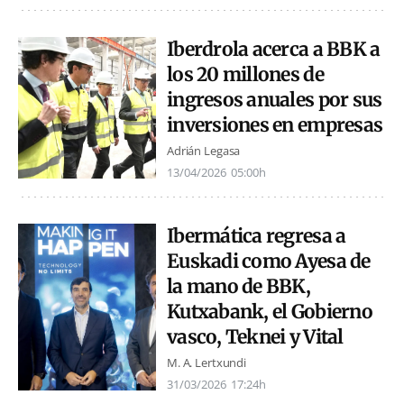
Iberdrola acerca a BBK a
los 20 millones de
ingresos anuales por sus
inversiones en empresas
Adrián Legasa
13/04/2026
05:00h
Ibermática regresa a
Euskadi como Ayesa de
la mano de BBK,
Kutxabank, el Gobierno
vasco, Teknei y Vital
M. A. Lertxundi
31/03/2026
17:24h