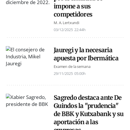
impone a sus
competidores
M. A. Lertxundi
03/12/2025
22:44h
Jauregi y la necesaria
apuesta por Ibermática
Examen de la semana
29/11/2025
05:00h
Sagredo destaca ante De
Guindos la "prudencia"
de BBK y Kutxabank y su
aportación a las