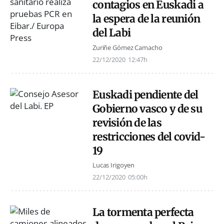
contagios en Euskadi a
la espera de la reunión
del Labi
Zuriñe Gómez Camacho
22/12/2020
12:47h
Euskadi pendiente del
Gobierno vasco y de su
revisión de las
restricciones del covid-
19
Lucas Irigoyen
22/12/2020
05:00h
La tormenta perfecta