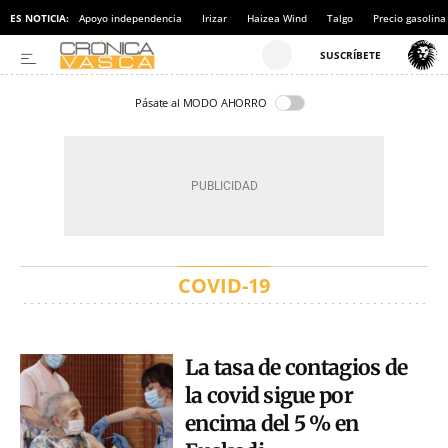
ES NOTICIA:
Apoyo independencia
Irizar
Haizea Wind
Talgo
Precio gasolina
Pásate al MODO AHORRO
COVID-19
La tasa de contagios de
la covid sigue por
encima del 5 % en