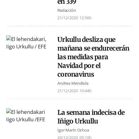
en 339
Redacción
21/12/2020
12:56h
Urkullu desliza que
mañana se endurecerán
las medidas para
Navidad por el
coronavirus
Andrea Mendiola
21/12/2020
10:44h
La semana indecisa de
Iñigo Urkullu
Igor Marín Ochoa
20/12/2020
05:10h