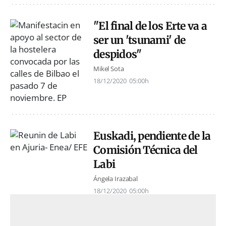
"El final de los Erte va a
ser un 'tsunami' de
despidos"
Mikel Sota
18/12/2020
05:00h
Euskadi, pendiente de la
Comisión Técnica del
Labi
Ángela Irazabal
18/12/2020
05:00h