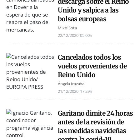
descarga sobre el Reino
Unido y salpica a las
bolsas europeas
Mikel Sota
22/12/2020
05:00h
Cancelados todos los
vuelos provenientes de
Reino Unido
Ángela Irazabal
21/12/2020
17:29h
Garitano dimite 24 horas
antes de la revisión de
las medidas navideñas
contra la covid-19