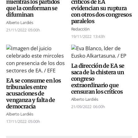
mientras los partidos
críticos de EA
que la conforman se
evidencian su ruptura
difuminan
con otros dos congresos
paralelos
Alberto Lardiés
Redacción
21/11/2022
05:00h
19/11/2022
13:43h
La dirección de EA se
saca de la chistera un
congreso
EA se consume en los
extraordinario que
tribunales entre
censuran los críticos
acusaciones de
venganza y falta de
Alberto Lardiés
democracia
21/09/2022
06:00h
Alberto Lardiés
17/11/2022
05:00h