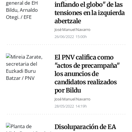
inflando el globo" de las
tensiones en la izquierda
abertzale
José Manuel Navarro
26/06/2022
15:00h
El PNV califica como
"actos de precampaña"
los anuncios de
candidatos realizados
por Bildu
José Manuel Navarro
28/05/2022
14:19h
Disoluparación de EA