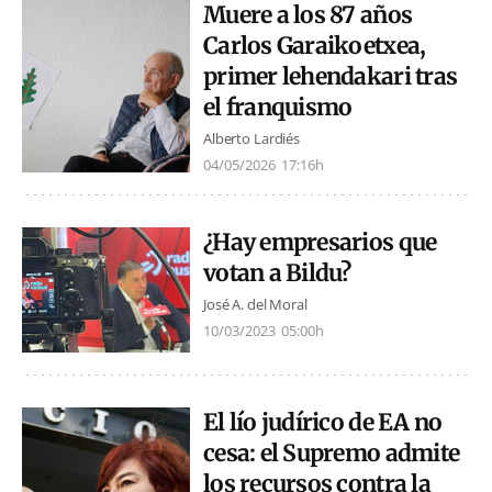
Muere a los 87 años
Carlos Garaikoetxea,
primer lehendakari tras
el franquismo
Alberto Lardiés
04/05/2026
17:16h
¿Hay empresarios que
votan a Bildu?
José A. del Moral
10/03/2023
05:00h
El lío judírico de EA no
cesa: el Supremo admite
los recursos contra la