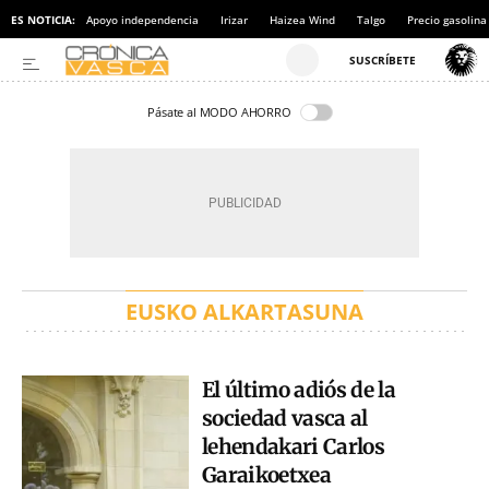
ES NOTICIA:
Apoyo independencia
Irizar
Haizea Wind
Talgo
Precio gasolina
Pásate al MODO AHORRO
EUSKO ALKARTASUNA
El último adiós de la
sociedad vasca al
lehendakari Carlos
Garaikoetxea