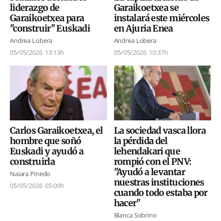
liderazgo de
Garaikoetxea se
Garaikoetxea para
instalará este miércoles
"construir" Euskadi
en Ajuria Enea
Andrea Lobera
Andrea Lobera
05/05/2026
13:13h
05/05/2026
10:37h
Carlos Garaikoetxea, el
La sociedad vasca llora
hombre que soñó
la pérdida del
Euskadi y ayudó a
lehendakari que
construirla
rompió con el PNV:
"Ayudó a levantar
Naiara Pinedo
nuestras instituciones
05/05/2026
05:00h
cuando todo estaba por
hacer"
Blanca Sobrino