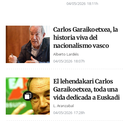
04/05/2026
18:11h
Carlos Garaikoetxea, la
historia viva del
nacionalismo vasco
Alberto Lardiés
04/05/2026
18:07h
El lehendakari Carlos
Garaikoetxea, toda una
vida dedicada a Euskadi
L. Aranzabal
04/05/2026
17:28h