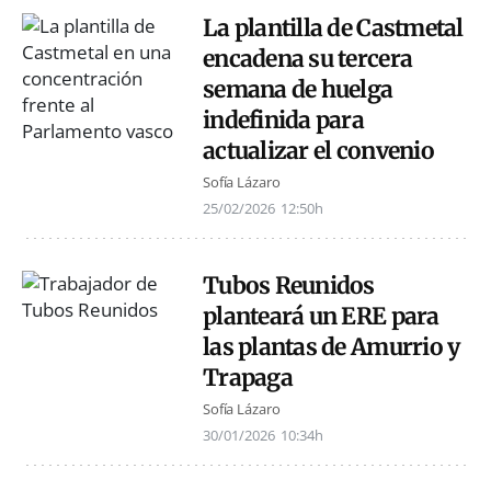
La plantilla de Castmetal
encadena su tercera
semana de huelga
indefinida para
actualizar el convenio
Sofía Lázaro
25/02/2026
12:50h
Tubos Reunidos
planteará un ERE para
las plantas de Amurrio y
Trapaga
Sofía Lázaro
30/01/2026
10:34h