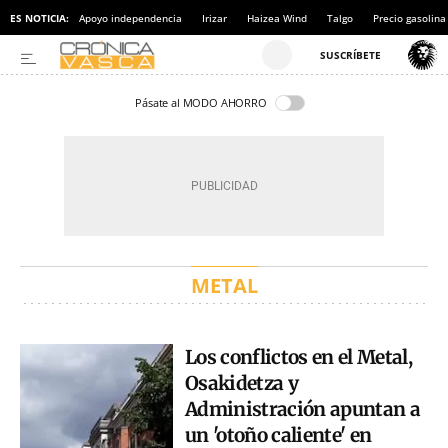
ES NOTICIA:
Apoyo independencia
Irizar
Haizea Wind
Talgo
Precio gasolina
Pásate al MODO AHORRO
METAL
Los conflictos en el Metal,
Osakidetza y
Administración apuntan a
un 'otoño caliente' en