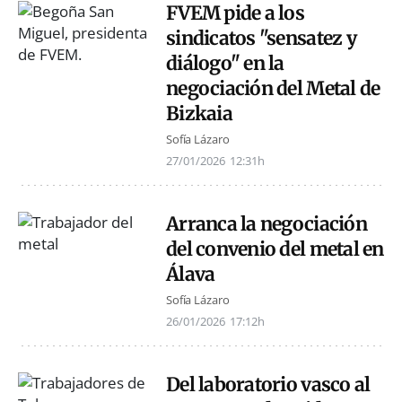
FVEM pide a los
sindicatos "sensatez y
diálogo" en la
negociación del Metal de
Bizkaia
Sofía Lázaro
27/01/2026
12:31h
Arranca la negociación
del convenio del metal en
Álava
Sofía Lázaro
26/01/2026
17:12h
Del laboratorio vasco al