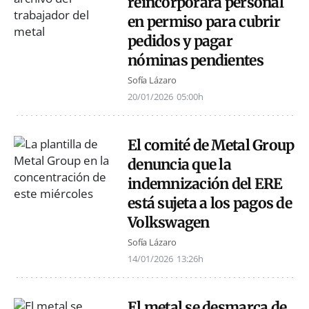
reincorporará personal
en permiso para cubrir
pedidos y pagar
nóminas pendientes
Sofía Lázaro
20/01/2026
05:00h
El comité de Metal Group
denuncia que la
indemnización del ERE
está sujeta a los pagos de
Volkswagen
Sofía Lázaro
14/01/2026
13:26h
El metal se desmarca de