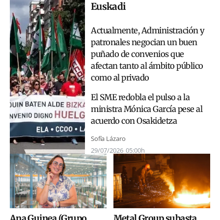
Euskadi
Actualmente, Administración y
patronales negocian un buen
puñado de convenios que
afectan tanto al ámbito público
como al privado
El SME redobla el pulso a la
ministra Mónica García pese al
acuerdo con Osakidetza
Sofía Lázaro
29/07/2026
05:00h
Ana Guinea (Grupo
Metal Group subasta