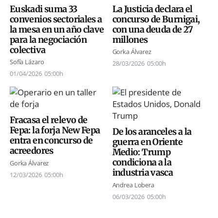
Euskadi suma 33
La Justicia declara el
convenios sectoriales a
concurso de Burnigai,
la mesa en un año clave
con una deuda de 27
para la negociación
millones
colectiva
Gorka Álvarez
Sofía Lázaro
28/03/2026
05:00h
01/04/2026
05:00h
Fracasa el relevo de
Fepa: la forja New Fepa
De los aranceles a la
entra en concurso de
guerra en Oriente
acreedores
Medio: Trump
condiciona a la
Gorka Álvarez
industria vasca
12/03/2026
05:00h
Andrea Lobera
06/03/2026
05:00h