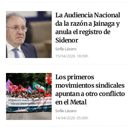
La Audiencia Nacional
da la razón a Jainaga y
anula el registro de
Sidenor
Sofía Lázaro
15/04/2026
18:09h
Los primeros
movimientos sindicales
apuntan a otro conflicto
en el Metal
Sofía Lázaro
14/04/2026
05:00h