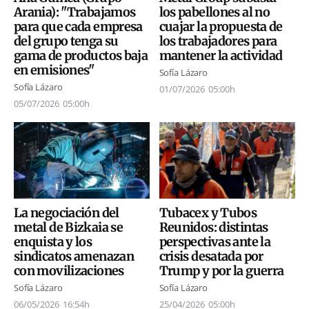
Arania): "Trabajamos
los pabellones al no
para que cada empresa
cuajar la propuesta de
del grupo tenga su
los trabajadores para
gama de productos baja
mantener la actividad
en emisiones"
Sofía Lázaro
Sofía Lázaro
01/07/2026
05:00h
05/07/2026
05:00h
La negociación del
Tubacex y Tubos
metal de Bizkaia se
Reunidos: distintas
enquista y los
perspectivas ante la
sindicatos amenazan
crisis desatada por
con movilizaciones
Trump y por la guerra
Sofía Lázaro
Sofía Lázaro
06/05/2026
16:54h
25/04/2026
05:00h