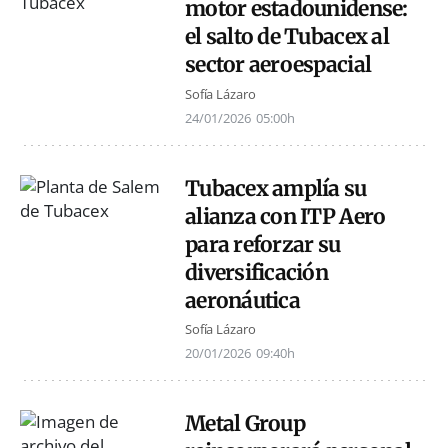
motor estadounidense:
el salto de Tubacex al
sector aeroespacial
Sofía Lázaro
24/01/2026
05:00h
Tubacex amplía su
alianza con ITP Aero
para reforzar su
diversificación
aeronáutica
Sofía Lázaro
20/01/2026
09:40h
Metal Group