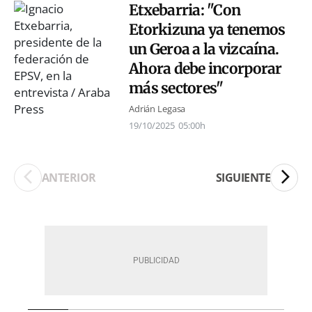
Etxebarria: "Con
Etorkizuna ya tenemos
un Geroa a la vizcaína.
Ahora debe incorporar
más sectores"
Adrián Legasa
19/10/2025
05:00h
ANTERIOR
SIGUIENTE