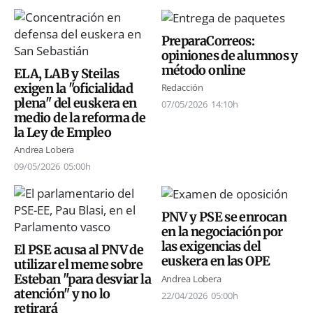
PreparaCorreos:
opiniones de alumnos y
método online
ELA, LAB y Steilas
exigen la "oficialidad
Redacción
plena" del euskera en
07/05/2026
14:10h
medio de la reforma de
la Ley de Empleo
Andrea Lobera
09/05/2026
05:00h
PNV y PSE se enrocan
en la negociación por
las exigencias del
El PSE acusa al PNV de
euskera en las OPE
utilizar el meme sobre
Esteban "para desviar la
Andrea Lobera
atención" y no lo
22/04/2026
05:00h
retirará