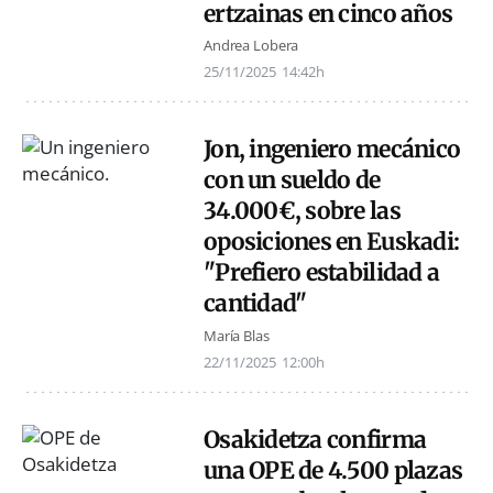
ertzainas en cinco años
Andrea Lobera
25/11/2025
14:42h
Jon, ingeniero mecánico
con un sueldo de
34.000€, sobre las
oposiciones en Euskadi:
"Prefiero estabilidad a
cantidad"
María Blas
22/11/2025
12:00h
Osakidetza confirma
una OPE de 4.500 plazas