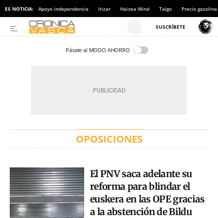
ES NOTICIA:
Apoyo independencia
Irizar
Haizea Wind
Talgo
Precio gasolina
Pásate al MODO AHORRO
OPOSICIONES
El PNV saca adelante su
reforma para blindar el
euskera en las OPE gracias
a la abstención de Bildu