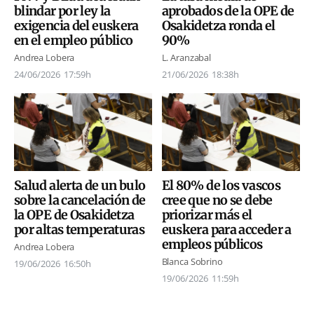
blindar por ley la
aprobados de la OPE de
exigencia del euskera
Osakidetza ronda el
en el empleo público
90%
Andrea Lobera
L. Aranzabal
24/06/2026
17:59h
21/06/2026
18:38h
Salud alerta de un bulo
El 80% de los vascos
sobre la cancelación de
cree que no se debe
la OPE de Osakidetza
priorizar más el
por altas temperaturas
euskera para acceder a
empleos públicos
Andrea Lobera
Blanca Sobrino
19/06/2026
16:50h
19/06/2026
11:59h