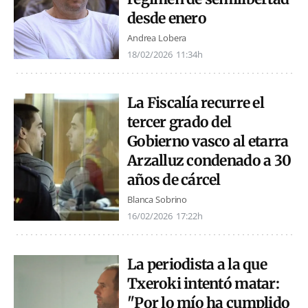
desde enero
Andrea Lobera
18/02/2026
11:34h
La Fiscalía recurre el
tercer grado del
Gobierno vasco al etarra
Arzalluz condenado a 30
años de cárcel
Blanca Sobrino
16/02/2026
17:22h
La periodista a la que
Txeroki intentó matar:
"Por lo mío ha cumplido