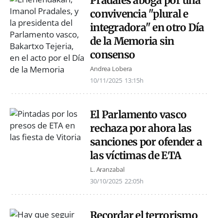
Pradales aboga por una
convivencia "plural e
integradora" en otro Día
de la Memoria sin
consenso
Andrea Lobera
10/11/2025
13:15h
El Parlamento vasco
rechaza por ahora las
sanciones por ofender a
las víctimas de ETA
L. Aranzabal
30/10/2025
22:05h
Recordar el terrorismo