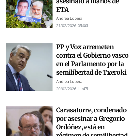
asesinato a manos de
ETA
Andrea Lobera
21/02/2026
05:00h
PP y Vox arremeten
contra el Gobierno vasco
en el Parlamento por la
semilibertad de Txeroki
Andrea Lobera
20/02/2026
11:47h
Carasatorre, condenado
por asesinar a Gregorio
Ordóñez, está en
régimen de semilibertad