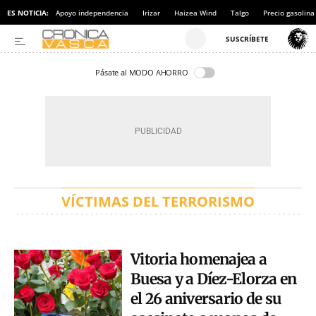
ES NOTICIA:
Apoyo independencia
Irizar
Haizea Wind
Talgo
Precio gasolina
Pásate al MODO AHORRO
VÍCTIMAS DEL TERRORISMO
Vitoria homenajea a
Buesa y a Díez-Elorza en
el 26 aniversario de su