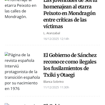
Las juventudes de Sortu
homenajean al etarra
Peixoto en Mondragón
entre críticas de las
víctimas
L. Aranzabal
16/12/2025
12:14h
El Gobierno de Sánchez
reconoce como ilegales
los fusilamientos de
Txiki y Otaegi
Blanca Sobrino
11/12/2025
11:30h