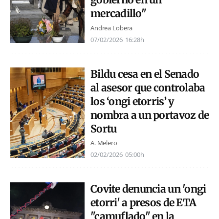
mercadillo"
Andrea Lobera
07/02/2026
16:28h
Bildu cesa en el Senado
al asesor que controlaba
los ‘ongi etorris’ y
nombra a un portavoz de
Sortu
A. Melero
02/02/2026
05:00h
Covite denuncia un 'ongi
etorri' a presos de ETA
"camuflado" en la