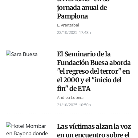
jornada anual de
Pamplona
L. Aranzabal
22/10/2025
17:48h
El Seminario de la
Fundación Buesa aborda
"el regreso del terror" en
el 2000 y el "inicio del
fin" de ETA
Andrea Lobera
21/10/2025
10:50h
Las víctimas alzan la voz
en un encuentro sobre el