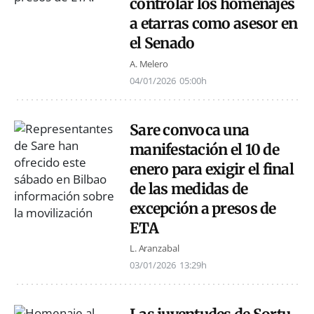
controlar los homenajes
a etarras como asesor en
el Senado
A. Melero
04/01/2026
05:00h
Sare convoca una
manifestación el 10 de
enero para exigir el final
de las medidas de
excepción a presos de
ETA
L. Aranzabal
03/01/2026
13:29h