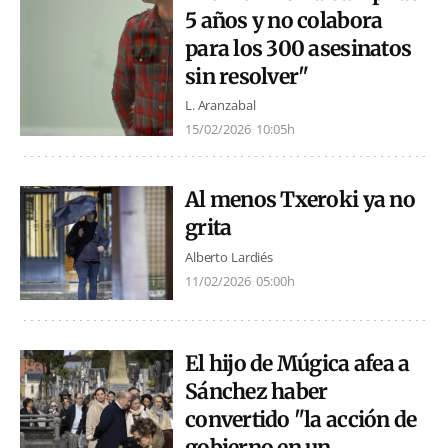
5 años y no colabora
para los 300 asesinatos
sin resolver"
L. Aranzabal
15/02/2026
10:05h
Al menos Txeroki ya no
grita
Alberto Lardiés
11/02/2026
05:00h
El hijo de Múgica afea a
Sánchez haber
convertido "la acción de
gobierno en un