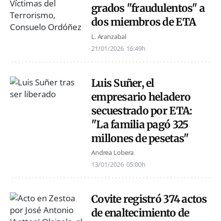
grados "fraudulentos" a
dos miembros de ETA
L. Aranzabal
21/01/2026
16:49h
Luis Suñer, el
empresario heladero
secuestrado por ETA:
"La familia pagó 325
millones de pesetas"
Andrea Lobera
13/01/2026
05:00h
Covite registró 374 actos
de enaltecimiento de