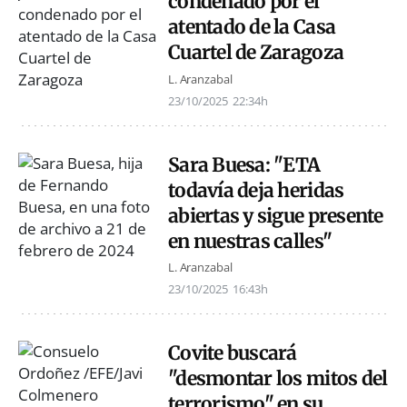
condenado por el
atentado de la Casa
Cuartel de Zaragoza
L. Aranzabal
23/10/2025
22:34h
Sara Buesa: "ETA
todavía deja heridas
abiertas y sigue presente
en nuestras calles"
L. Aranzabal
23/10/2025
16:43h
Covite buscará
"desmontar los mitos del
terrorismo" en su