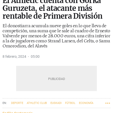
El Athletic cuenta con Gorka
Guruzeta, el atacante más
rentable de Primera División
El donostiarra acumula nueve goles en lo que lleva de
competición, una suma que le sale al cuadro de Ernesto
Valverde por menos de 28.000 euros, una cifra inferior
a la de jugadores como Strand Larsen, del Celta, o Samu
Omorodion, del Alavés
8 febrero, 2024
05:00
DEPORTE
ATHLETIC CLUB
EUSKADI
FÚTBOL
ECONOMÍA
DEPORTES SA