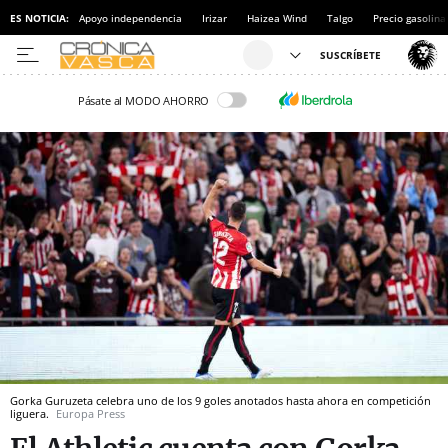
ES NOTICIA:
Apoyo independencia
Irizar
Haizea Wind
Talgo
Precio gasolina
Pásate al MODO AHORRO
Gorka Guruzeta celebra uno de los 9 goles anotados hasta ahora en competición
liguera.
Europa Press