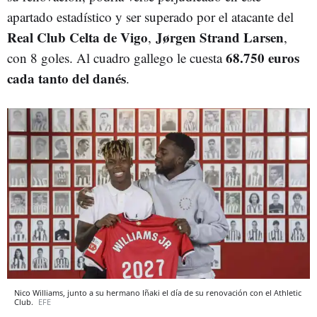
apartado estadístico y ser superado por el atacante del
Real Club Celta de Vigo
Jørgen Strand Larsen
,
,
68.750 euros
con 8 goles. Al cuadro gallego le cuesta
cada tanto del danés
.
Nico Williams, junto a su hermano Iñaki el día de su renovación con el Athletic
Club.
EFE