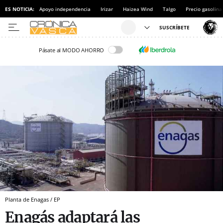
ES NOTICIA:
Apoyo independencia
Irizar
Haizea Wind
Talgo
Precio gasolina
Pásate al MODO AHORRO
Planta de Enagas / EP
Enagás adaptará las