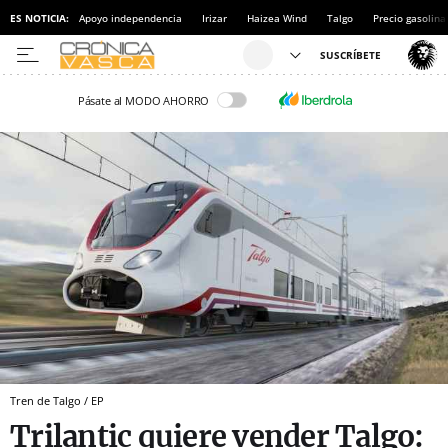
ES NOTICIA:
Apoyo independencia
Irizar
Haizea Wind
Talgo
Precio gasolina
Pásate al MODO AHORRO
Tren de Talgo / EP
Trilantic quiere vender Talgo: