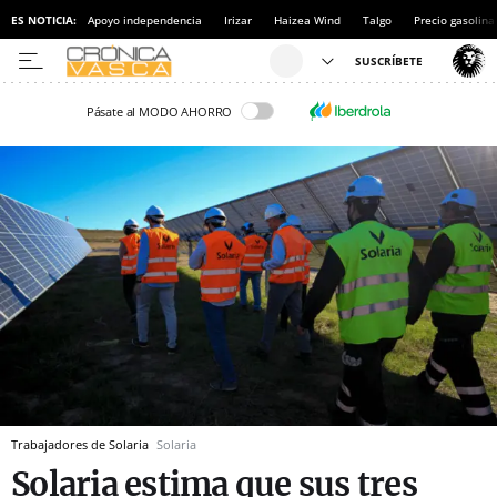
ES NOTICIA:
Apoyo independencia
Irizar
Haizea Wind
Talgo
Precio gasolina
Pásate al MODO AHORRO
Trabajadores de Solaria
Solaria
Solaria estima que sus tres