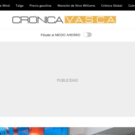
a Wind
Talgo
Precio gasolina
Mansión de Nico Williams
Crónica Global
Cul
Pásate al MODO AHORRO