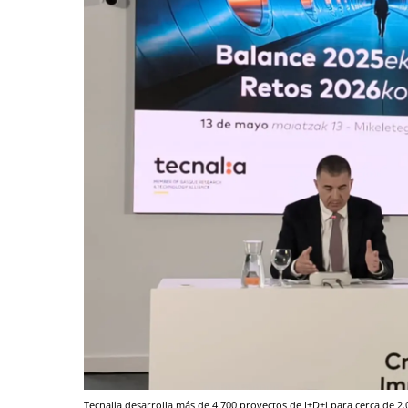
Tecnalia desarrolla más de 4.700 proyectos de I+D+i para cerca de 